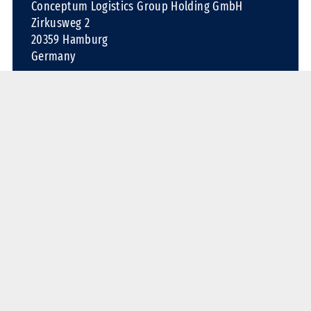
Conceptum Logistics Group Holding GmbH
Zirkusweg 2
20359 Hamburg
Germany
Telefon: +49 40 30 37 21-0
Fax: +49 40 30 37 21-72
E-Mail:
contact@conceptum-logistics.com
Kontakt aufnehmen
Services
Overland
Ocean
Air